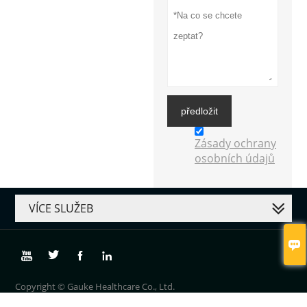
předložit
Zásady ochrany
osobních údajů
VÍCE SLUŽEB





Copyright © Gauke Healthcare Co., Ltd.