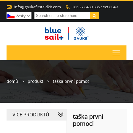

info@gaukefirstaidkit.com
+86 27 8480 3357 ext 8049


česky

Toggl
domů
>
produkt
>
taška první pomoci
VÍCE PRODUKTŮ
taška první
pomoci