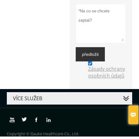
předložit
Zásady ochrany
osobních údajů
VÍCE SLUŽEB





Copyright © Gauke Healthcare Co., Ltd.