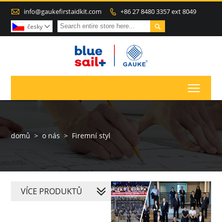

info@gaukefirstaidkit.com
+86 27 8480 3357 ext 8049


česky

Toggl
domů
>
o nás
>
Firemní styl
VÍCE PRODUKTŮ