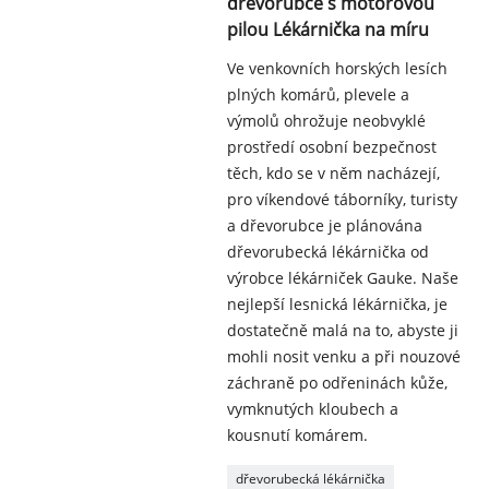
dřevorubce s motorovou
pilou Lékárnička na míru
Ve venkovních horských lesích
plných komárů, plevele a
výmolů ohrožuje neobvyklé
prostředí osobní bezpečnost
těch, kdo se v něm nacházejí,
pro víkendové táborníky, turisty
a dřevorubce je plánována
dřevorubecká lékárnička od
výrobce lékárniček Gauke. Naše
nejlepší lesnická lékárnička, je
dostatečně malá na to, abyste ji
mohli nosit venku a při nouzové
záchraně po odřeninách kůže,
vymknutých kloubech a
kousnutí komárem.
dřevorubecká lékárnička