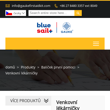

info@gaukefirstaidkit.com
+86 27 8480 3357 ext 8049


česky

Toggl
domů
>
Produkty
>
Balíček první pomoci
>
Venkovní lékárničky
VÍCE PRODUKTŮ
Venkovní
lékárničky