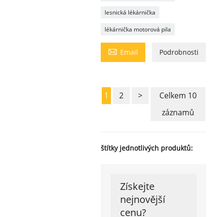
lesnická lékárnička
lékárnička motorová pila

Email
Podrobnosti
1
2
>
Celkem 10
záznamů
štítky jednotlivých produktů:
Získejte
nejnovější
cenu?