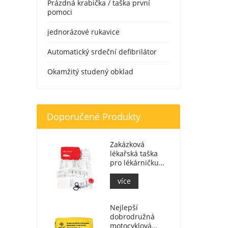
Prázdná krabička / taška první
pomoci
jednorázové rukavice
Automatický srdeční defibrilátor
Okamžitý studený obklad
Doporučené Produkty
Zakázková
lékařská taška
pro lékárničku
lékárničky do
auta
více
Nejlepší
dobrodružná
motocyklová