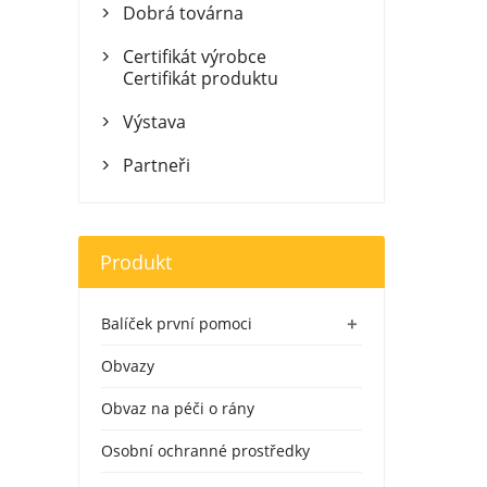
Dobrá továrna

Certifikát výrobce

Certifikát produktu
Výstava

Partneři

Produkt
+
Balíček první pomoci
Obvazy
Obvaz na péči o rány
Osobní ochranné prostředky