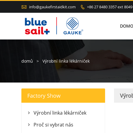

info@gaukefirstaidkit.com
+86 27 8480 3357 ext 8049

DOMO
domů
>
Výrobní linka lékárniček
Factory Show
Výrob
Výrobní linka lékárniček

Proč si vybrat nás
