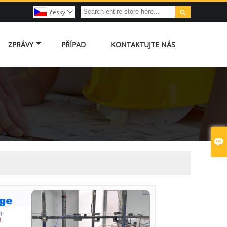

česky

ZPRÁVY
PŘÍPAD
KONTAKTUJTE NÁS
