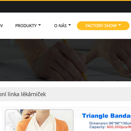
V
PRODUKTY
O NÁS
FACTORY SHOW
ní linka lékárniček