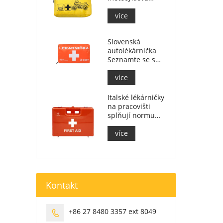
lékárnička pro
jezdce na
více
motocyklu
Slovenská
autolékárnička
Seznamte se s
MZ SR
č.143/2009
více
Italské lékárničky
na pracovišti
splňují normu
DM 388 z 15. 7.
2003
více
Kontakt
+86 27 8480 3357 ext 8049
