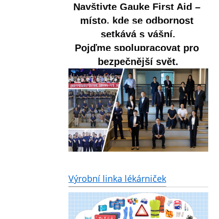
Navštivte Gauke First Aid – 
místo, kde se odbornost 
setkává s vášní.
Pojďme spolupracovat pro 
bezpečnější svět.
Výrobní linka lékárniček