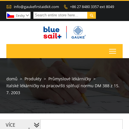

info@gaukefirstaidkit.com
+86 27 8480 3357 ext 8049


česky

Toggl
domů
>
Produkty
>
Průmyslové lékárničky
>
Italské lékárničky na pracovišti splňují normu DM 388 z 15.
7. 2003
VÍCE