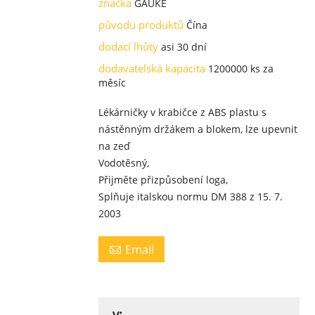
značka
GAUKE
původu produktů
Čína
dodací lhůty
asi 30 dní
dodavatelská kapacita
1200000 ks za
měsíc
Lékárničky v krabičce z ABS plastu s
nástěnným držákem a blokem, lze upevnit
na zeď
Vodotěsný,
Přijměte přizpůsobení loga,
Splňuje italskou normu DM 388 z 15. 7.
2003
Email

v: