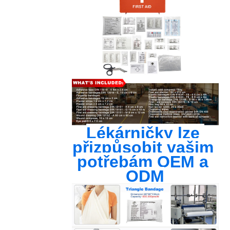
Lékárničky lze 
přizpůsobit vašim 
potřebám OEM a 
ODM