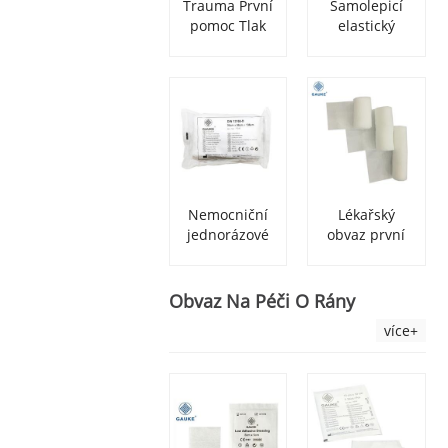
Trauma První
Samolepicí
pomoc Tlak
elastický
Nouzový
soudržný
Izraelský
obvaz s
obvaz
vlastním
potiskem
Nemocniční
Lékařský
jednorázové
obvaz první
netkané
pomoci
trojúhelníkové
vyhovující
obvazy první
sportovnímu
Obvaz Na Péči O Rány
pomoci
Pbt
více+