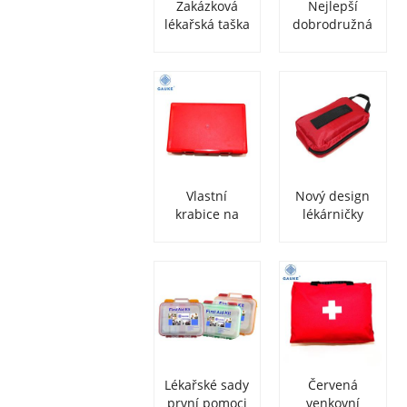
Zakázková
Nejlepší
lékařská taška
dobrodružná
pro lékárničku
motocyklová
lékárničky do
lékárnička pro
auta
jezdce na
motocyklu
Vlastní
Nový design
krabice na
lékárničky
lékárničku
DIN13164
Lékařské sady
Červená
první pomoci
venkovní