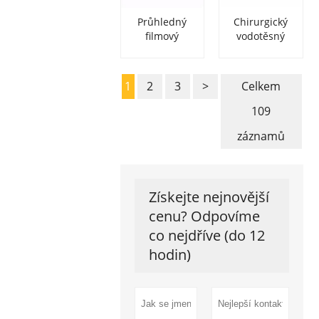
Průhledný
Chirurgický
filmový
vodotěsný
vodotěsný
průhledný PU
obvaz na rány
obvaz na rány
1
2
3
>
Celkem
109
záznamů
Získejte nejnovější
cenu? Odpovíme
co nejdříve (do 12
hodin)