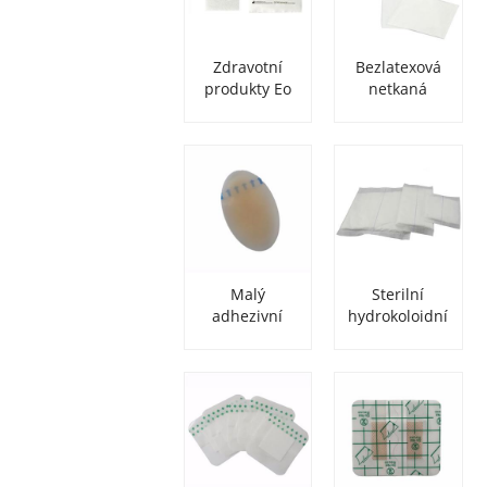
Zdravotní
Bezlatexová
produkty Eo
netkaná
Sterilní
lékařská
voděodolný
fixační páska
lepicí obvaz
na rány
na rány z
měkkého PU
filmu
Malý
Sterilní
adhezivní
hydrokoloidní
hydrokoloidní
absorpční
obvaz na rány
obvaz na rány