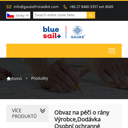

info@gaukefirstaidkit.com
+86 27 8480 3357 ext 8049


česky

Toggl
>
Produkty
domů

VÍCE
Obvaz na péči o rány
PRODUKTŮ
Výrobce,Dodávka
Osobní ochranné