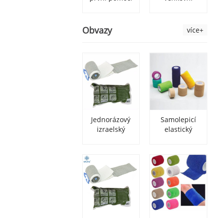
s obvazem na
nouzová mini
rány
taška první
pomoci se
Obvazy
více+
zásobami
Jednorázový
Samolepicí
izraelský
elastický
bojový obvaz
obvaz z
proti
netkané
traumatu
kohezní
lékařské látky