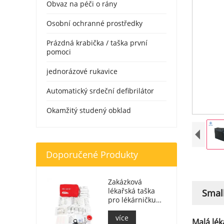
Obvaz na péči o rány
Osobní ochranné prostředky
Prázdná krabička / taška první
pomoci
jednorázové rukavice
Automatický srdeční defibrilátor
Okamžitý studený obklad
Doporučené Produkty
Zakázková
lékařská taška
Smal
pro lékárničku
lékárničky do
auta
více
Malá lék