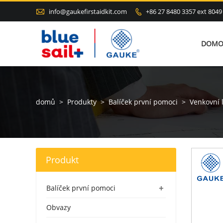

info@gaukefirstaidkit.com
+86 27 8480 3357 ext 8049

DOMO
domů
>
Produkty
>
Balíček první pomoci
>
Venkovní 
Produkt
+
Balíček první pomoci
Obvazy