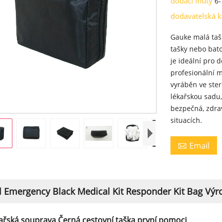
dodací lhůty
6-
dodavatelská 
Gauke malá taš
tašky nebo bato
je ideální pro d
profesionální m
vyráběn ve ster
lékařskou sadu,
bezpečná, zdra
situacích.
Email

l Emergency Black Medical Kit Responder Kit Bag Výr
ařská souprava Černá cestovní taška první pomoci