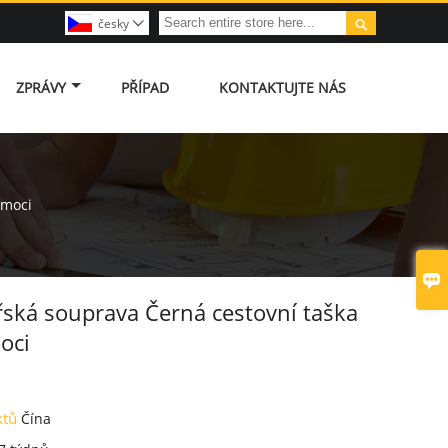

česky

ZPRÁVY
PŘÍPAD
KONTAKTUJTE NÁS
omoci

řská souprava Černá cestovní taška
oci
ktů
Čína