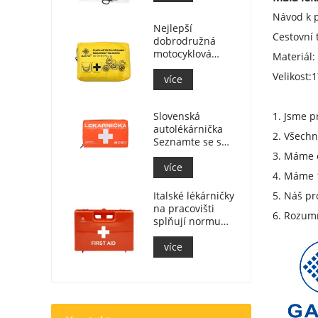
Návod k p
Nejlepší
Cestovní 
dobrodružná
motocyklová
Materiál:
lékárnička pro
Velikost:
1
jezdce na
více
motocyklu
Slovenská
1. Jsme p
autolékárnička
2. Všechn
Seznamte se s
MZ SR
3. Máme c
č.143/2009
více
4. Máme 1
Italské lékárničky
5. Náš pr
na pracovišti
6. Rozumn
splňují normu
DM 388 z 15. 7.
2003
více