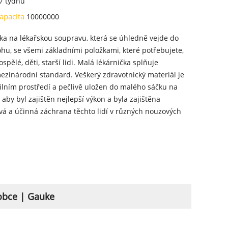
7 týdnů
kapacita
10000000
ka na lékařskou soupravu, která se úhledně vejde do
hu, se všemi základními položkami, které potřebujete,
ospělé, děti, starší lidi. Malá lékárnička splňuje
ezinárodní standard. Veškerý zdravotnický materiál je
ilním prostředí a pečlivě uložen do malého sáčku na
 aby byl zajištěn nejlepší výkon a byla zajištěna
vá a účinná záchrana těchto lidí v různých nouzových
obce | Gauke