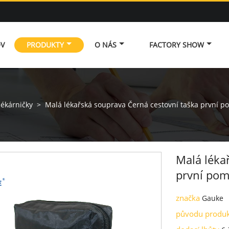
V
PRODUKTY
O NÁS
FACTORY SHOW
lékárničky
>
Malá lékařská souprava Černá cestovní taška první p
Malá léka
první pom
značka
Gauke
původu produ