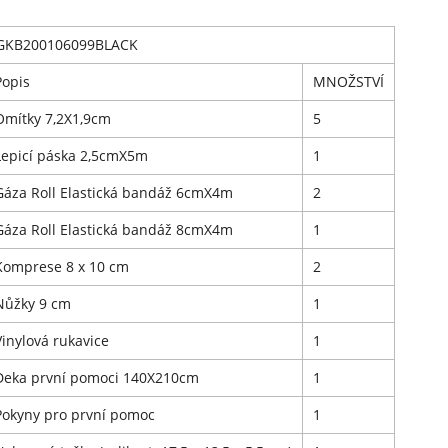
GKB200106099BLACK
Popis
MNOŽSTVÍ
Omítky 7,2X1,9cm
5
Lepicí páska 2,5cmX5m
1
Gáza Roll Elastická bandáž 6cmX4m
2
Gáza Roll Elastická bandáž 8cmX4m
1
Komprese 8 x 10 cm
2
Nůžky 9 cm
1
Vinylová rukavice
1
Deka první pomoci 140X210cm
1
Pokyny pro první pomoc
1