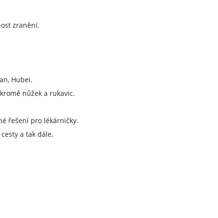
nost zranění.
an, Hubei.
 kromě nůžek a rukavic.
 řešení pro lékárničky.
cesty a tak dále.