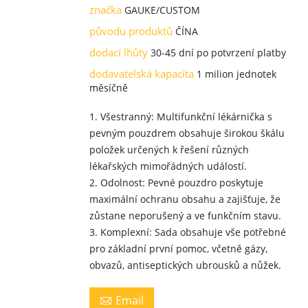
značka
GAUKE/CUSTOM
původu produktů
ČÍNA
dodací lhůty
30-45 dní po potvrzení platby
dodavatelská kapacita
1 milion jednotek
měsíčně
1. Všestranný: Multifunkční lékárnička s
pevným pouzdrem obsahuje širokou škálu
položek určených k řešení různých
lékařských mimořádných událostí.
2. Odolnost: Pevné pouzdro poskytuje
maximální ochranu obsahu a zajišťuje, že
zůstane neporušený a ve funkčním stavu.
3. Komplexní: Sada obsahuje vše potřebné
pro základní první pomoc, včetně gázy,
obvazů, antiseptických ubrousků a nůžek.
Email
