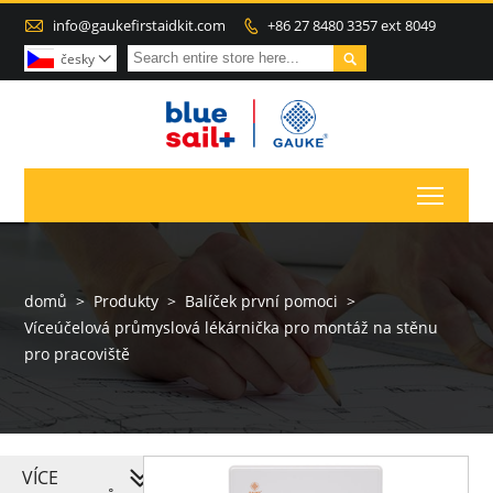

info@gaukefirstaidkit.com
+86 27 8480 3357 ext 8049


česky

Toggl
domů
>
Produkty
>
Balíček první pomoci
>
Víceúčelová průmyslová lékárnička pro montáž na stěnu
pro pracoviště
VÍCE