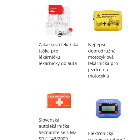
Zakázková lékařská
Nejlepší
taška pro
dobrodružná
lékárničku
motocyklová
lékárničky do auta
lékárnička pro
jezdce na
motocyklu
Slovenská
autolékárnička
Seznamte se s MZ
Elektronický
SR č.143/2009
parkovací kotouč/