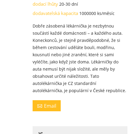
dodací lhůty
20-30 dní
dodavatelská kapacita
1000000 ks/měsíc
Dobře zásobená lékárnička je nezbytnou
součástí každé domácnosti – a každého auta.
Koneckonců, je stejně pravděpodobné, že si
během cestování uděláte bouli, modřinu,
kousnutí nebo jiné zranění, které si sami
vyléčíte, jako když jste doma. Lékárničky do
auta nemusí být nijak složité, ale měly by
obsahovat určité náležitosti. Tato
autolékárnička je CZ standardní
autolékárnička, je populární v České republice.
Email

v: