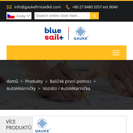

info@gaukefirstaidkit.com
+86 27 8480 3357 ext 8049


česky

Toggl
domů
>
Produkty
>
Balíček první pomoci
>
Autolékárničky
>
Vozidlo / Autolékárnička
VÍCE
PRODUKTŮ