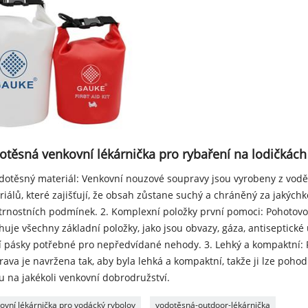
otěsná venkovní lékárnička pro rybaření na lodičkách
odotěsný materiál: Venkovní nouzové soupravy jsou vyrobeny z vod
iálů, které zajišťují, že obsah zůstane suchý a chráněný za jakýchk
trnostních podmínek. 2. Komplexní položky první pomoci: Pohotovo
uje všechny základní položky, jako jsou obvazy, gáza, antiseptické
cí pásky potřebné pro nepředvídané nehody. 3. Lehký a kompaktní: 
ava je navržena tak, aby byla lehká a kompaktní, takže ji lze pohod
u na jakékoli venkovní dobrodružství.
ovní lékárnička pro vodácký rybolov
vodotěsná-outdoor-lékárnička