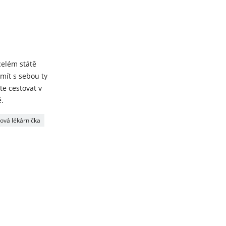
 celém státě
 mít s sebou ty
te cestovat v
ě.
ová lékárnička