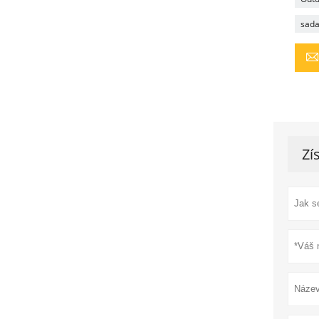
sada
Zí