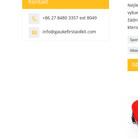
Kontakt
Nejle
vybav
+86 27 8480 3357 ext 8049

žádný
kter
info@gaukefirstaidkit.com

Spor
léká