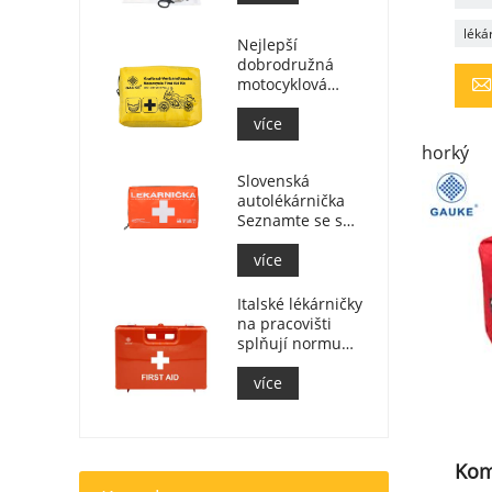
léká
Nejlepší
dobrodružná
motocyklová
lékárnička pro
jezdce na
více
motocyklu
horký
Slovenská
autolékárnička
Seznamte se s
MZ SR
č.143/2009
více
Italské lékárničky
na pracovišti
splňují normu
DM 388 z 15. 7.
2003
více
Kom