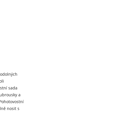
ěodolných
oli
stní sada
 ubrousky a
Pohotovostní
lně nosit s