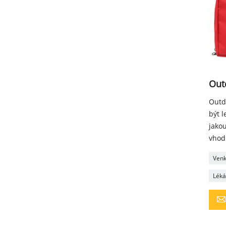
Outd
Outd
být 
jakou
vhod
Venk
Léká