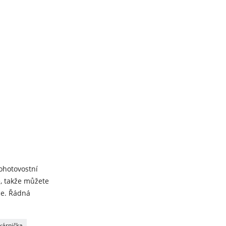
pohotovostní
é, takže můžete
ce. Řádná
ékárnička