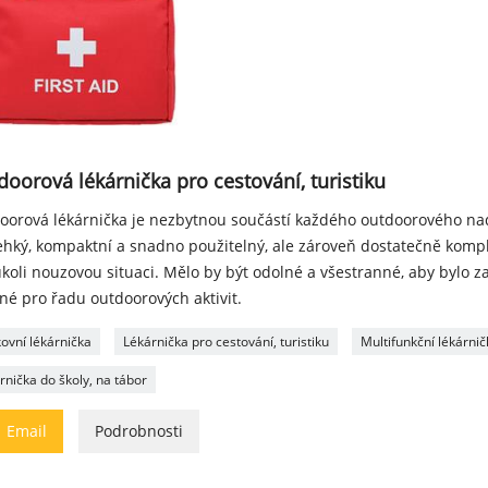
oorová lékárnička pro cestování, turistiku
oorová lékárnička je nezbytnou součástí každého outdoorového na
lehký, kompaktní a snadno použitelný, ale zároveň dostatečně kompl
koli nouzovou situaci. Mělo by být odolné a všestranné, aby bylo zaj
né pro řadu outdoorových aktivit.
ovní lékárnička
Lékárnička pro cestování, turistiku
Multifunkční lékárnič
rnička do školy, na tábor

Email
Podrobnosti