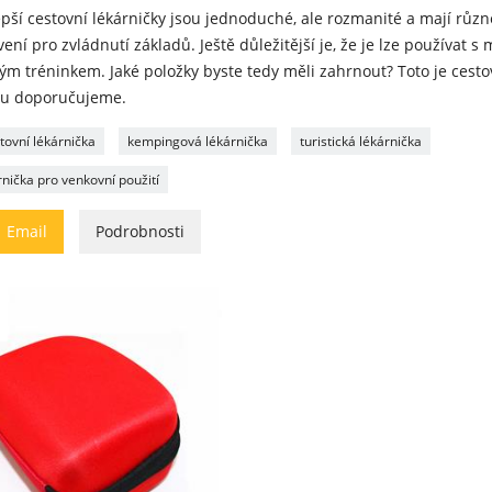
pší cestovní lékárničky jsou jednoduché, ale rozmanité a mají růz
ení pro zvládnutí základů. Ještě důležitější je, že je lze používat 
m tréninkem. Jaké položky byste tedy měli zahrnout? Toto je cestov
ou doporučujeme.
tovní lékárnička
kempingová lékárnička
turistická lékárnička
rnička pro venkovní použití

Email
Podrobnosti