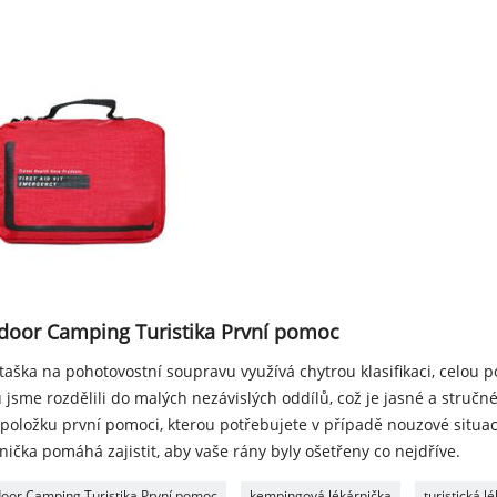
door Camping Turistika První pomoc
taška na pohotovostní soupravu využívá chytrou klasifikaci, celou 
 jsme rozdělili do malých nezávislých oddílů, což je jasné a stručn
t položku první pomoci, kterou potřebujete v případě nouzové situa
nička pomáhá zajistit, aby vaše rány byly ošetřeny co nejdříve.
oor Camping Turistika První pomoc
kempingová lékárnička
turistická l