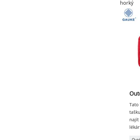
horký
Out
Tato 
tašku
nají
lékár
Outd