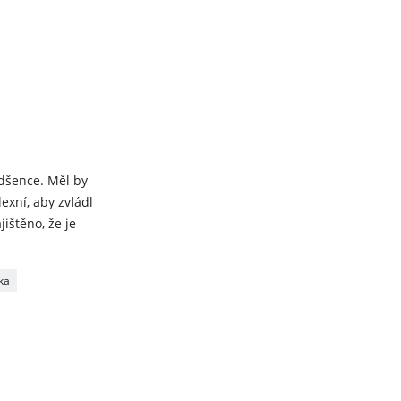
dšence. Měl by
exní, aby zvládl
ištěno, že je
ka