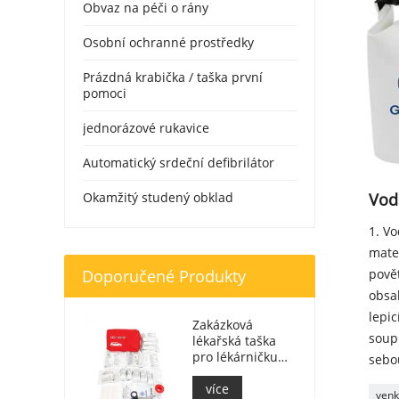
Obvaz na péči o rány
Osobní ochranné prostředky
Prázdná krabička / taška první
pomoci
jednorázové rukavice
Automatický srdeční defibrilátor
Okamžitý studený obklad
Vod
1. V
mater
Doporučené Produkty
pově
obsah
lepi
Zakázková
soupr
lékařská taška
pro lékárničku
sebo
lékárničky do
auta
více
venk