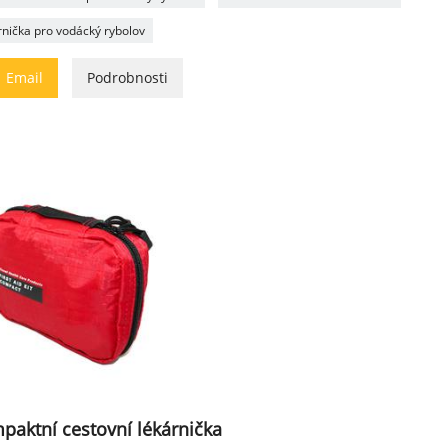
rnička pro vodácký rybolov

Email
Podrobnosti
paktní cestovní lékárnička