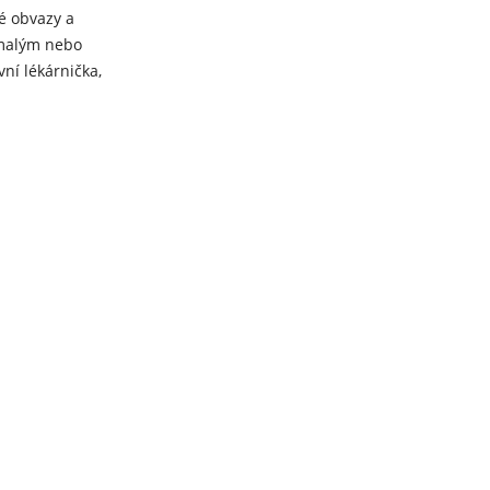
né obvazy a
s malým nebo
ní lékárnička,