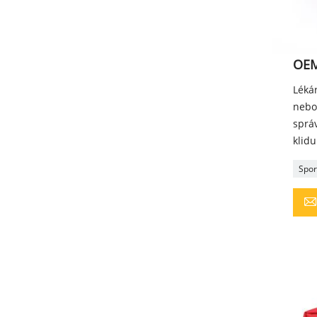
OEM
Lékár
nebo 
sprá
klidu
Spor