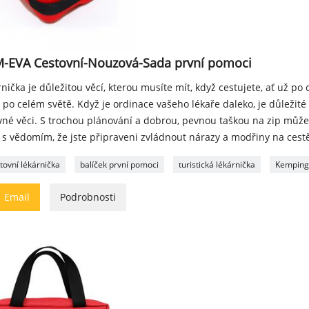
-EVA Cestovní-Nouzová-Sada první pomoci
nička je důležitou věcí, kterou musíte mít, když cestujete, ať už po
po celém světě. Když je ordinace vašeho lékaře daleko, je důležité
vné věci. S trochou plánování a dobrou, pevnou taškou na zip může
 s vědomím, že jste připraveni zvládnout nárazy a modřiny na cest
tovní lékárnička
balíček první pomoci
turistická lékárnička
Kemping

Email
Podrobnosti