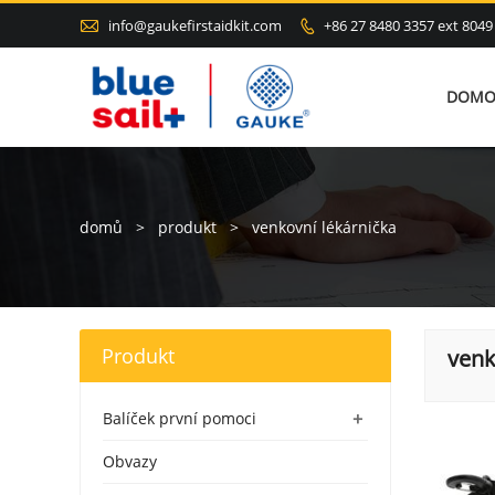

info@gaukefirstaidkit.com
+86 27 8480 3357 ext 8049

DOMO
domů
>
produkt
>
venkovní lékárnička
Produkt
venk
+
Balíček první pomoci
Obvazy