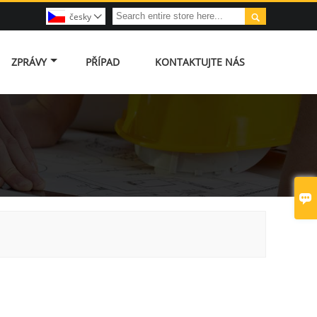

česky

ZPRÁVY
PŘÍPAD
KONTAKTUJTE NÁS
