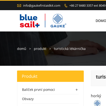

info@gaukefirstaidkit.com
+86 27 8480 3357 ext 8049

DOMO
domů
>
produkt
>
turistická lékárnička
Produkt
turi
+
Balíček první pomoci
horký
Obvazy