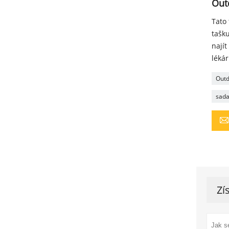
Out
Tato 
tašku
nají
lékár
Outd
sada
Zí