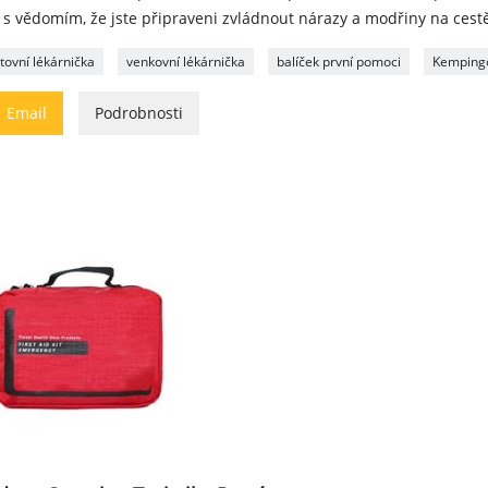
 s vědomím, že jste připraveni zvládnout nárazy a modřiny na cest
tovní lékárnička
venkovní lékárnička
balíček první pomoci
Kempingo

Email
Podrobnosti