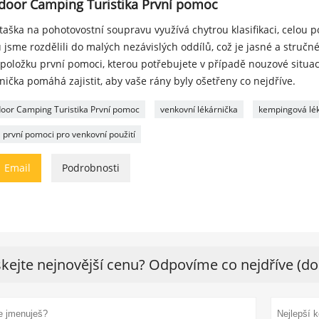
door Camping Turistika První pomoc
taška na pohotovostní soupravu využívá chytrou klasifikaci, celou 
 jsme rozdělili do malých nezávislých oddílů, což je jasné a stručn
t položku první pomoci, kterou potřebujete v případě nouzové situa
nička pomáhá zajistit, aby vaše rány byly ošetřeny co nejdříve.
oor Camping Turistika První pomoc
venkovní lékárnička
kempingová lé
 první pomoci pro venkovní použití

Email
Podrobnosti
skejte nejnovější cenu? Odpovíme co nejdříve (do