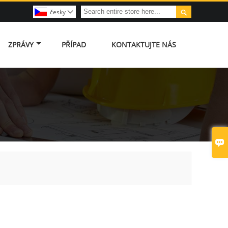

česky

ZPRÁVY
PŘÍPAD
KONTAKTUJTE NÁS
