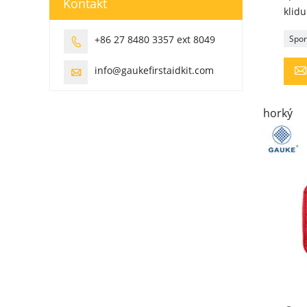
Kontakt
klidu
Spor
+86 27 8480 3357 ext 8049

info@gaukefirstaidkit.com

horký