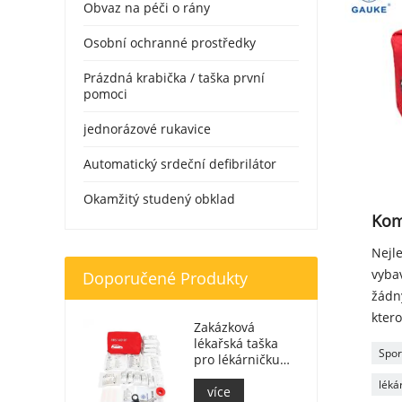
Obvaz na péči o rány
Osobní ochranné prostředky
Prázdná krabička / taška první
pomoci
jednorázové rukavice
Automatický srdeční defibrilátor
Okamžitý studený obklad
Kom
Nejle
vybav
Doporučené Produkty
žádný
kter
Zakázková
lékařská taška
Spor
pro lékárničku
lékárničky do
léká
auta
více