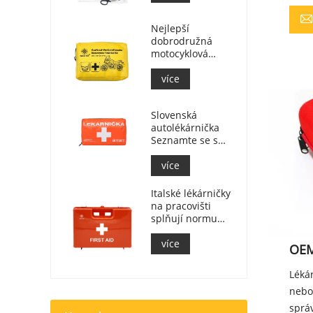
Nejlepší
dobrodružná
motocyklová
lékárnička pro
jezdce na
více
motocyklu
Slovenská
autolékárnička
Seznamte se s
MZ SR
č.143/2009
více
Italské lékárničky
na pracovišti
splňují normu
DM 388 z 15. 7.
2003
více
OEM
Lékár
nebo 
sprá