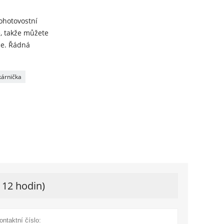
pohotovostní
é, takže můžete
ce. Řádná
kárnička
 12 hodin)