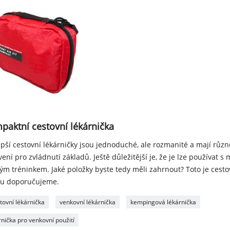
paktní cestovní lékárnička
pší cestovní lékárničky jsou jednoduché, ale rozmanité a mají růz
ení pro zvládnutí základů. Ještě důležitější je, že je lze používat 
m tréninkem. Jaké položky byste tedy měli zahrnout? Toto je cestov
ou doporučujeme.
tovní lékárnička
venkovní lékárnička
kempingová lékárnička
rnička pro venkovní použití