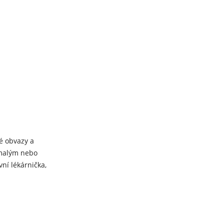
né obvazy a
s malým nebo
ní lékárnička,