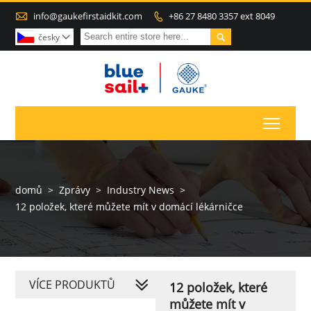

info@gaukefirstaidkit.com
+86 27 8480 3357 ext 8049


česky

Toggl
domů
>
Zprávy
>
Industry News
>
12 položek, které můžete mít v domácí lékárničce
VÍCE PRODUKTŮ
12 položek, které
můžete mít v