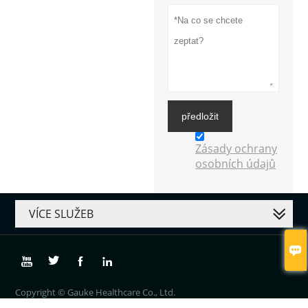
předložit
Zásady ochrany
osobních údajů
VÍCE SLUŽEB





Copyright © Gauke Healthcare Co., Ltd.