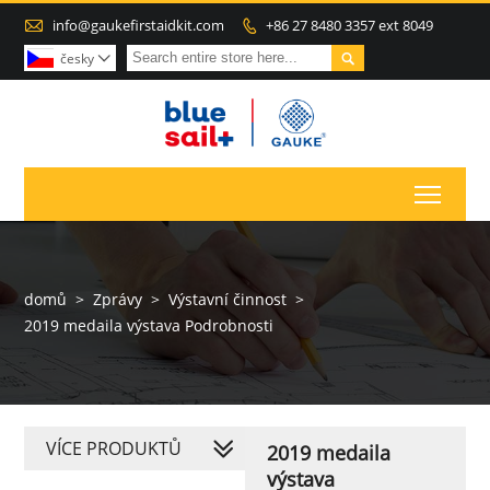

info@gaukefirstaidkit.com
+86 27 8480 3357 ext 8049


česky

Toggl
domů
>
Zprávy
>
Výstavní činnost
>
2019 medaila výstava Podrobnosti
VÍCE PRODUKTŮ
2019 medaila
výstava