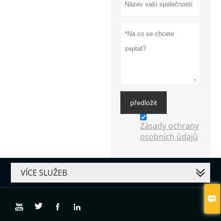
předložit
Zásady ochrany
osobních údajů
VÍCE SLUŽEB




